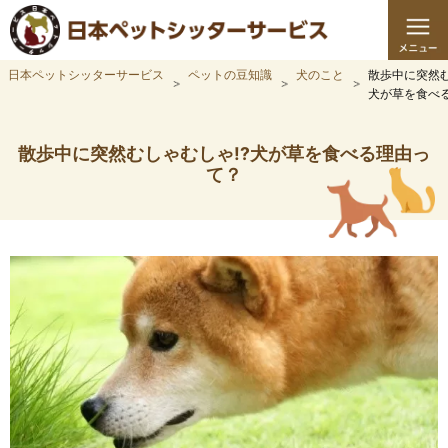
日本ペットシッターサービス
ペットの豆知識
犬のこと
散歩中に突然む
犬が草を食べ
散歩中に突然むしゃむしゃ!?犬が草を食べる理由っ
て？