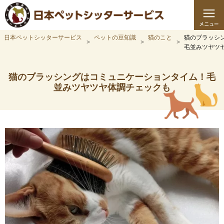
日本ペットシッターサービス
ペットの豆知識
猫のこと
猫のブラッシ
毛並みツヤツ
猫のブラッシングはコミュニケーションタイム！毛
並みツヤツヤ体調チェックも