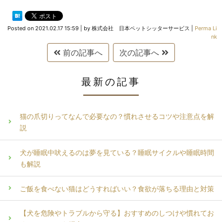
Posted on
2021.02.17 15:59
|
by
株式会社 日本ペットシッターサービス
|
Perma Li
nk
前の記事へ
次の記事へ
最新の記事
猫の爪切りってなんで必要なの？慣れさせるコツや注意点を解
説
犬が睡眠中吠えるのは夢を見ている？睡眠サイクルや睡眠時間
も解説
ご飯を食べない猫はどうすればいい？食欲が落ちる理由と対策
【犬を危険やトラブルから守る】おすすめのしつけや慣れてお