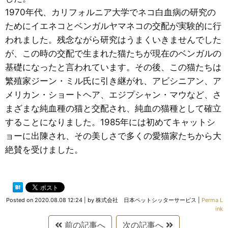
1970年代、カリフォルニア大学でネコ白血病の研究の
ためにイエネコとベンガルヤマネコの交配が実験的に行
われました。残念ながら研究はうまくいきませんでした
が、この時の交配で生まれた猫たちが現在のベンガルの
基礎になったと言われています。その後、この猫たちは
繁殖家ジーン・ミル氏に引き継がれ、アビシニアン、ア
メリカン・ショートヘア、エジプシャン・マウなど、さ
まざまな純血種の猫と交配され、純血の猫種として確立
することになりました。1985年には初めてキャットシ
ョーに出陳され、その美しさで多くの愛猫家たちから大
絶賛を受けました。
Posted on
2020.08.08 12:24
|
by
株式会社 日本ペットシッターサービス
|
Perma L
ink
前の記事へ
次の記事へ