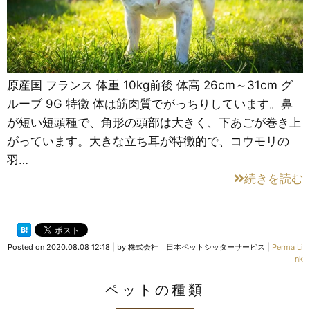
原産国 フランス 体重 10kg前後 体高 26cm～31cm グ
ルーブ 9G 特徴 体は筋肉質でがっちりしています。鼻
が短い短頭種で、角形の頭部は大きく、下あごが巻き上
がっています。大きな立ち耳が特徴的で、コウモリの
羽…
続きを読む
Posted on
2020.08.08 12:18
|
by
株式会社 日本ペットシッターサービス
|
Perma Li
nk
ペットの種類