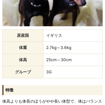
原産国
イギリス
体重
2.7kg～3.6kg
体高
25cm～30cm
グルーブ
3G
特徴
体高よりも体長のほうがやや長い体型で、体はバランス