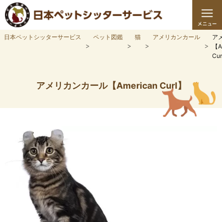
日本ペットシッターサービス
ペット図鑑
猫
アメリカンカール
ア
【A
Cu
アメリカンカール【American Curl】