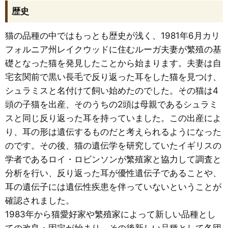
歴史
猫の品種の中ではもっとも歴史が浅く、1981年6月カリ
フォルニア州レイクウッドに住むルーガ夫妻が繁殖の基
礎となった猫を発見したことから始まります。夫妻は自
宅玄関前で黒い長毛で反り返った耳をした猫を見つけ、
シュラミスと名付けて飼い始めたのでした。その猫は4
頭の子猫を出産、そのうちの2頭は母親であるシュラミ
スと同じ反り返った耳を持っていました。この出産によ
り、耳の形は遺伝するものだと考えられるようになった
のです。その後、猫の遺伝学を研究していたイギリスの
学者であるロイ・ロビンソンが繁殖家と協力して調査と
分析を行い、反り返った耳が優性遺伝子であることや、
耳の遺伝子には遺伝性疾患を伴っていないということが
確認されました。
1983年から猫愛好家や繁殖家によって新しい品種とし
ての改良・固定が始まり、その後新しい品種として各団