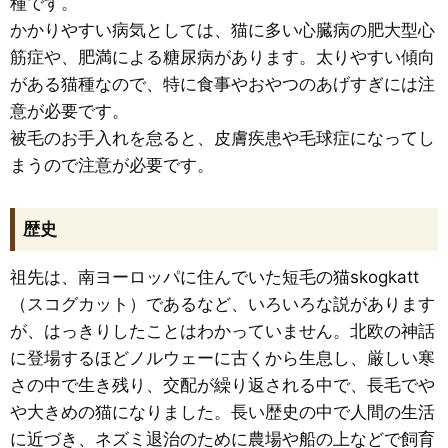
種です。
かかりやすい病気としては、猫に多い心臓病の肥大型心
筋症や、肥満による糖尿病があります。太りやすい傾向
がある猫種なので、特に食事やおやつのあげすぎには注
意が必要です。
被毛のお手入れを怠ると、皮膚疾患や毛球症になってし
まうので注意が必要です。
歴史
祖先は、南ヨーロッパに住んでいた短毛の猫skogkatt
（スコグカット）であるなど、いろいろな説があります
が、はっきりしたことはわかっていません。北欧の神話
に登場するほどノルウェーに古くから生息し、厳しい寒
さの中で生き残り、交配が繰り返される中で、長毛でや
や大きめの猫になりました。長い歴史の中で人間の生活
に近づき、ネズミ退治のために農場や船の上などで飼育