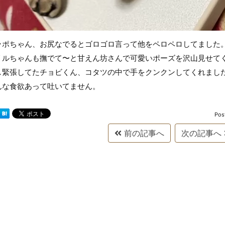
ッポちゃん、お尻なでるとゴロゴロ言って他をペロペロしてました
リルちゃんも撫でて〜と甘えん坊さんで可愛いポーズを沢山見せて
し緊張してたチョビくん、コタツの中で手をクンクンしてくれまし
んな食欲あって吐いてません。
Pos
前の記事へ
次の記事へ