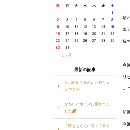
日
月
火
水
木
金
土
1
晴
2
3
4
5
6
7
8
9
10
11
12
13
14
15
エ
16
17
18
19
20
21
22
23
24
25
26
27
28
29
猫
30
31
« 7月
今
最新の記事
リ
サバ白柄のかわいい猫ちゃ
い
んです
かわいいポーズに癒されま
した
前
今
２匹とも近くに寄って来て