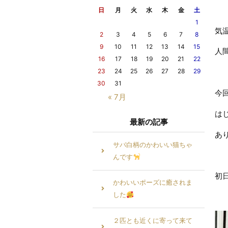
日
月
火
水
木
金
土
1
気
2
3
4
5
6
7
8
9
10
11
12
13
14
15
人
16
17
18
19
20
21
22
23
24
25
26
27
28
29
30
31
今
« 7月
は
最新の記事
あ
サバ白柄のかわいい猫ちゃ
んです
初
かわいいポーズに癒されま
した
２匹とも近くに寄って来て