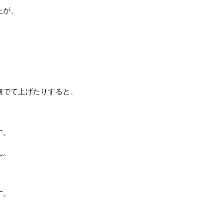
たが、
。
撫でて上げたりすると、
す。
ん。
す。