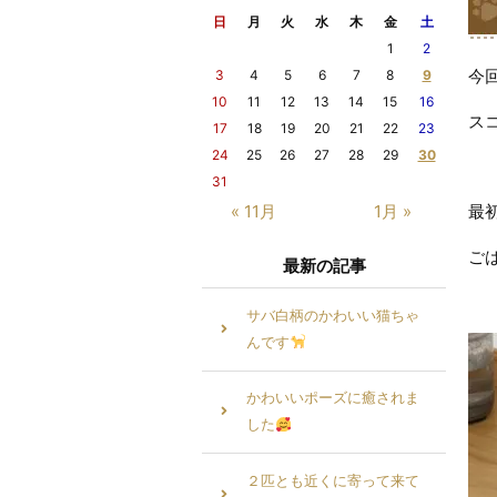
日
月
火
水
木
金
土
1
2
今
3
4
5
6
7
8
9
10
11
12
13
14
15
16
ス
17
18
19
20
21
22
23
24
25
26
27
28
29
30
31
« 11月
1月 »
最
ご
最新の記事
サバ白柄のかわいい猫ちゃ
んです
かわいいポーズに癒されま
した
２匹とも近くに寄って来て