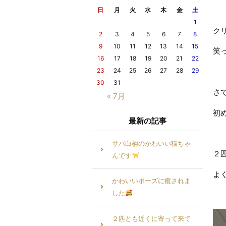
日
月
火
水
木
金
土
1
ク
2
3
4
5
6
7
8
9
10
11
12
13
14
15
笑
16
17
18
19
20
21
22
23
24
25
26
27
28
29
30
31
さ
« 7月
初
最新の記事
サバ白柄のかわいい猫ちゃ
２
んです
よ
かわいいポーズに癒されま
した
２匹とも近くに寄って来て