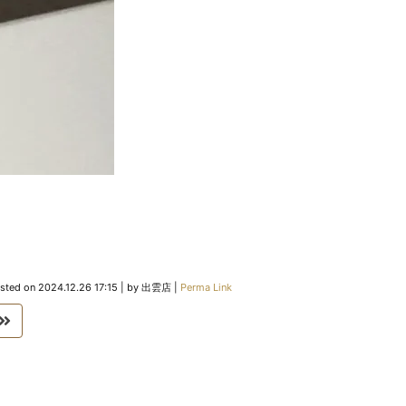
sted on
2024.12.26 17:15
|
by
出雲店
|
Perma Link