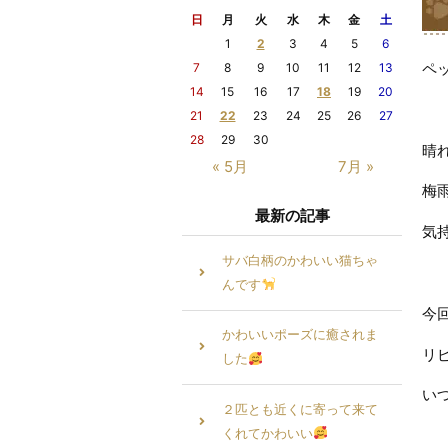
日
月
火
水
木
金
土
1
2
3
4
5
6
ペ
7
8
9
10
11
12
13
14
15
16
17
18
19
20
21
22
23
24
25
26
27
28
29
30
晴
« 5月
7月 »
梅
最新の記事
気
サバ白柄のかわいい猫ちゃ
んです
今
かわいいポーズに癒されま
リ
した
い
２匹とも近くに寄って来て
くれてかわいい