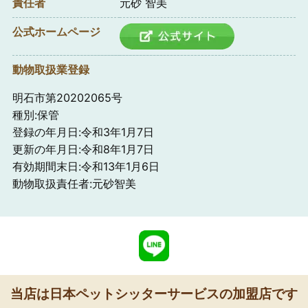
責任者
元砂 智美
公式ホームページ
動物取扱業登録
明石市第20202065号
種別:保管
登録の年月日:令和3年1月7日
更新の年月日:令和8年1月7日
有効期間末日:令和13年1月6日
動物取扱責任者:元砂智美
当店は日本ペットシッターサービスの加盟店です