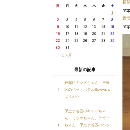
横
日
月
火
水
木
金
土
htt
1
貴
2
3
4
5
6
7
8
htt
9
10
11
12
13
14
15
16
17
18
19
20
21
22
23
24
25
26
27
28
29
30
31
« 7月
最新の記事
戸塚区のレドちゃん 戸塚
区のペットホテルBowwow
ばうわう
保土ケ谷区のキティちゃ
ん、ミッケちゃん、ラヴィ
ちゃん 保土ケ谷区のペッ