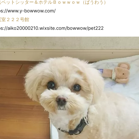
浜ペットシッター＆ホテルＢｏｗｗｏｗ（ばうわう）
ps://www.y-bowwow.com/
賓室２２２号館
ps://aiko20000210.wixsite.com/bowwow/pet222