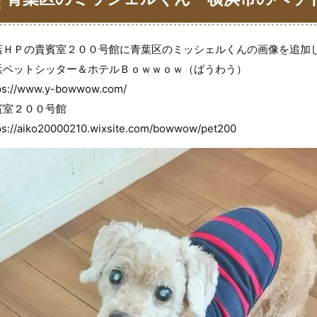
ｏｗｗｏｗ
店ＨＰの貴賓室２００号館に青葉区のミッシェルくんの画像を追加
浜ペットシッター＆ホテルＢｏｗｗｏｗ（ばうわう）
ps://www.y-bowwow.com/
賓室２００号館
ps://aiko20000210.wixsite.com/bowwow/pet200