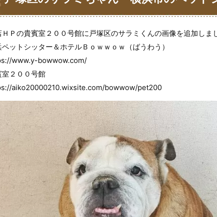
ｗ（ばうわう）
店ＨＰの貴賓室２００号館に戸塚区のサラミくんの画像を追加しま
浜ペットシッター＆ホテルＢｏｗｗｏｗ（ばうわう）
ps://www.y-bowwow.com/
賓室２００号館
ps://aiko20000210.wixsite.com/bowwow/pet200