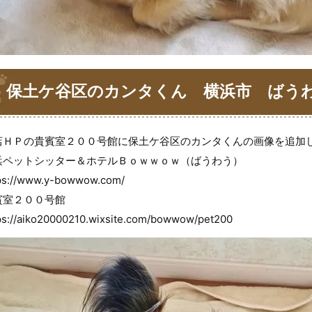
保土ケ谷区のカンタくん 横浜市 ばう
店ＨＰの貴賓室２００号館に保土ケ谷区のカンタくんの画像を追加
浜ペットシッター＆ホテルＢｏｗｗｏｗ（ばうわう）
ps://www.y-bowwow.com/
賓室２００号館
ps://aiko20000210.wixsite.com/bowwow/pet200