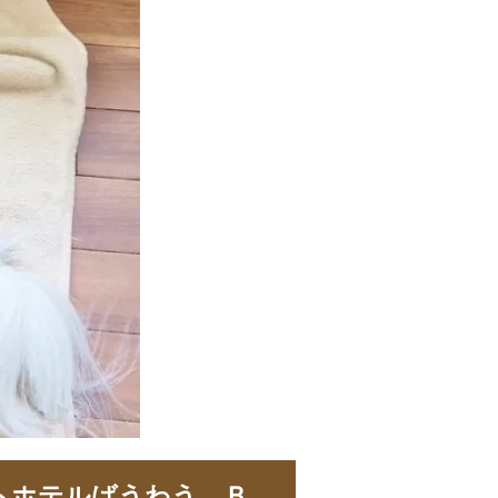
トホテルばうわう Ｂ