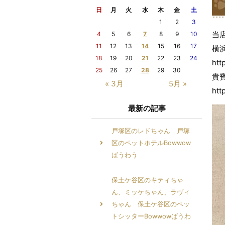
日
月
火
水
木
金
土
1
2
3
当
4
5
6
7
8
9
10
11
12
13
14
15
16
17
横
18
19
20
21
22
23
24
htt
25
26
27
28
29
30
貴
« 3月
5月 »
htt
最新の記事
戸塚区のレドちゃん 戸塚
区のペットホテルBowwow
ばうわう
保土ケ谷区のキティちゃ
ん、ミッケちゃん、ラヴィ
ちゃん 保土ケ谷区のペッ
トシッターBowwowばうわ