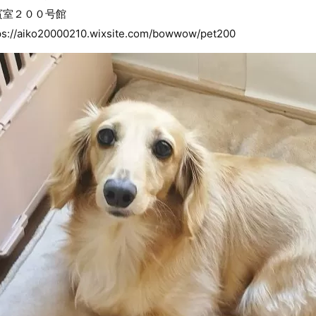
賓室２００号館
ps://aiko20000210.wixsite.com/bowwow/pet200