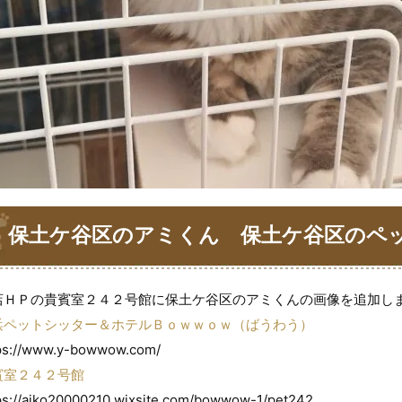
保土ケ谷区のアミくん 保土ケ谷区のペ
ｗばうわう
店ＨＰの貴賓室２４２号館に保土ケ谷区のアミくんの画像を追加し
浜ペットシッター＆ホテルＢｏｗｗｏｗ（ばうわう）
ps://www.y-bowwow.com/
賓室２４２号館
ps://aiko20000210.wixsite.com/bowwow-1/pet242