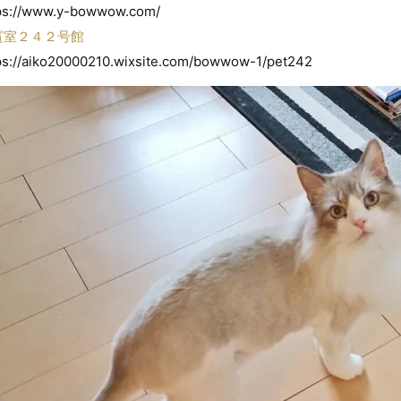
ps://www.y-bowwow.com/
賓室２４２号館
ps://aiko20000210.wixsite.com/bowwow-1/pet242