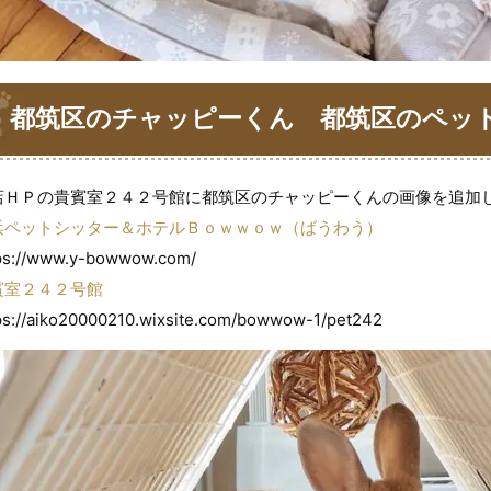
都筑区のチャッピーくん 都筑区のペッ
ｗばうわう
店ＨＰの貴賓室２４２号館に都筑区のチャッピーくんの画像を追加
浜ペットシッター＆ホテルＢｏｗｗｏｗ（ばうわう）
ps://www.y-bowwow.com/
賓室２４２号館
ps://aiko20000210.wixsite.com/bowwow-1/pet242