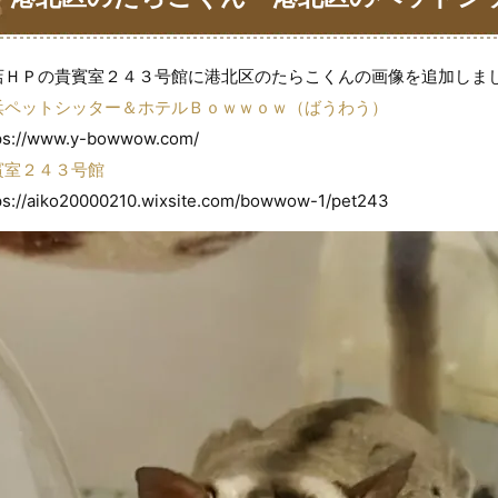
うわう
店ＨＰの貴賓室２４３号館に港北区のたらこくんの画像を追加しま
浜ペットシッター＆ホテルＢｏｗｗｏｗ（ばうわう）
ps://www.y-bowwow.com/
賓室２４３号館
ps://aiko20000210.wixsite.com/bowwow-1/pet243