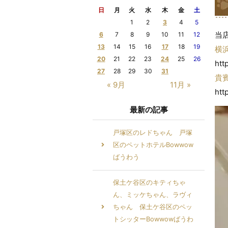
日
月
火
水
木
金
土
1
2
3
4
5
当
6
7
8
9
10
11
12
13
14
15
16
17
18
19
横
20
21
22
23
24
25
26
htt
27
28
29
30
31
貴
« 9月
11月 »
htt
最新の記事
戸塚区のレドちゃん 戸塚
区のペットホテルBowwow
ばうわう
保土ケ谷区のキティちゃ
ん、ミッケちゃん、ラヴィ
ちゃん 保土ケ谷区のペッ
トシッターBowwowばうわ