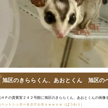
旭区のきららくん、あおとくん 旭区の
ｗｏｗばうわう
店ＨＰの貴賓室２４２号館に旭区のきららくん、あおとくんの画像
浜ペットシッター＆ホテルＢｏｗｗｏｗ（ばうわう）