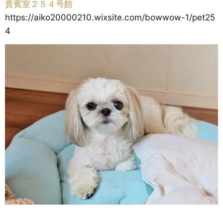
貴賓室２５４号館
https://aiko20000210.wixsite.com/bowwow-1/pet25
4