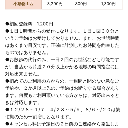
小動物１匹
3,200円
800円
1,300円
●初回登録料 1,200円
●１日１時間からの受付になります。１日１回３０分と
いうご予約はお受けしておりません。また、お世話時間
はあくまで目安です。正確に計測したお時間を約束した
ものではありません。
●お散歩の代行のみ、一日２回のお世話なども可能です
が、当店から片道２０分以上かかる地域の時間指定には
対応出来ません。
●初めてのご利用の方からの、一週間と間のない急なご
予約や、２か月以上先のご予約はお断りする場合があり
ます。何度もご利用頂いている方からは、対応出来ると
きは対応します。
●１２/２８～１/７、４/２８～５/５、８/６～/２０は繁
忙期のため一割増しとなります。
●キャンセル料は予定日の２日前のご連絡から発生しま