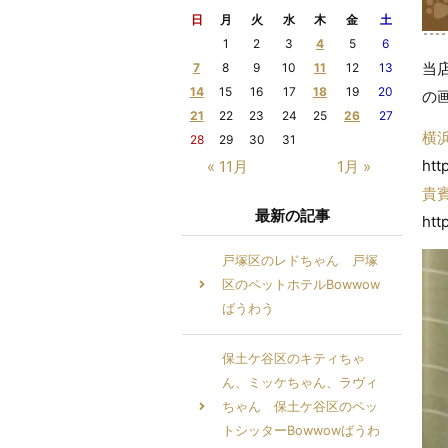
日
月
火
水
木
金
土
1
2
3
4
5
6
当
7
8
9
10
11
12
13
14
15
16
17
18
19
20
の
21
22
23
24
25
26
27
横
28
29
30
31
htt
« 11月
1月 »
貴
最新の記事
htt
戸塚区のレドちゃん 戸塚
区のペットホテルBowwow
ばうわう
保土ケ谷区のキティちゃ
ん、ミッケちゃん、ラヴィ
ちゃん 保土ケ谷区のペッ
トシッターBowwowばうわ