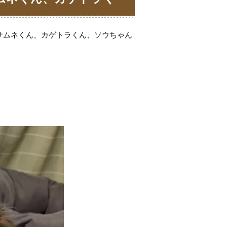
ーＢｏｗｗｏｗばうわ
サムネくん、カゲトラくん、ソウちゃん