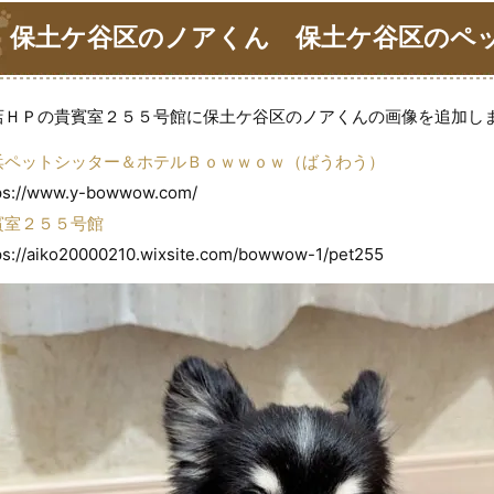
保土ケ谷区のノアくん 保土ケ谷区のペ
ｗばうわう
店ＨＰの貴賓室２５５号館に保土ケ谷区のノアくんの画像を追加し
浜ペットシッター＆ホテルＢｏｗｗｏｗ（ばうわう）
ps://www.y-bowwow.com/
賓室２５５号館
ps://aiko20000210.wixsite.com/bowwow-1/pet255