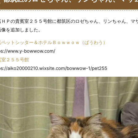
ん、ソウちゃん 都筑区のペットシッタ
店ＨＰの貴賓室２５５号館に都筑区のロゼちゃん、リンちゃん、マ
画像を追加しました。
う
浜ペットシッター＆ホテルＢｏｗｗｏｗ（ばうわう）
ps://www.y-bowwow.com/
賓室２５５号館
ps://aiko20000210.wixsite.com/bowwow-1/pet255