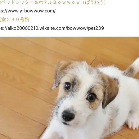
浜ペットシッター＆ホテルＢｏｗｗｏｗ（ばうわう）
ps://www.y-bowwow.com/
賓室２３９号館
ps://aiko20000210.wixsite.com/bowwow/pet239