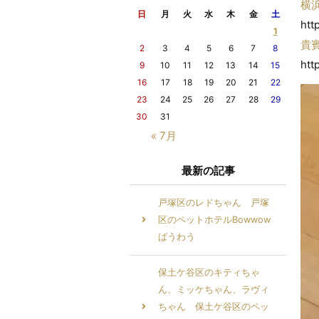
横
日
月
火
水
木
金
土
htt
1
貴
2
3
4
5
6
7
8
htt
9
10
11
12
13
14
15
16
17
18
19
20
21
22
23
24
25
26
27
28
29
30
31
« 7月
最新の記事
戸塚区のレドちゃん 戸塚
区のペットホテルBowwow
ばうわう
保土ケ谷区のキティちゃ
ん、ミッケちゃん、ラヴィ
ちゃん 保土ケ谷区のペッ