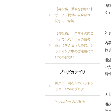
早
【再投稿・重要なお願い】
く
サービス提供の安全確保に
関するご確認
2
【再投稿】「スマホの向こ
う」ではなく「目の前の
内
命」に向き合うために。シ
ね
ッティング中のご連絡につ
いてのお願い
物
い
ブログカテゴリ
能
神戸市・明石市のペットシ
ッターamoのブログ
3
お店からのご案内
指