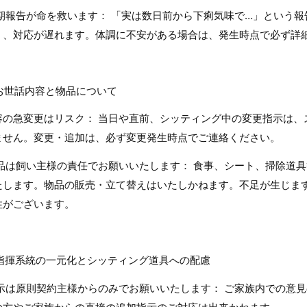
期報告が命を救います： 「実は数日前から下痢気味で…」という報
）、対応が遅れます。体調に不安がある場合は、発生時点で必ず詳
. お世話内容と物品について
容の急変更はリスク： 当日や直前、シッティング中の変更指示は、
ません。変更・追加は、必ず変更発生時点でご連絡ください。
品は飼い主様の責任でお願いいたします： 食事、シート、掃除道
たします。物品の販売・立て替えはいたしかねます。不足が生じま
性がございます。
. 指揮系統の一元化とシッティング道具への配慮
示は原則契約主様からのみでお願いいたします： ご家族内での意