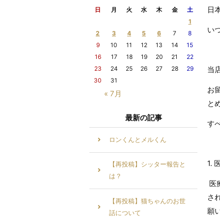
日
日
月
火
水
木
金
土
1
い
2
3
4
5
6
7
8
9
10
11
12
13
14
15
16
17
18
19
20
21
22
23
24
25
26
27
28
29
当
30
31
お
« 7月
と
最新の記事
す
ロンくんとメルくん
1
【再投稿】シッター報告と
は？
医
さ
【再投稿】猫ちゃんのお世
願
話について