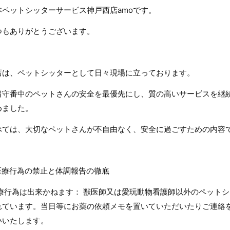
本ペットシッターサービス神戸西店amoです。
つもありがとうございます。
店は、ペットシッターとして日々現場に立っております。
留守番中のペットさんの安全を最優先にし、質の高いサービスを継
めました。
べては、大切なペットさんが不自由なく、安全に過ごすための内容
. 医療行為の禁止と体調報告の徹底
療行為は出来かねます： 獣医師又は愛玩動物看護師以外のペット
れています。当日等にお薬の依頼メモを置いていただいたりご連絡
いいたします。