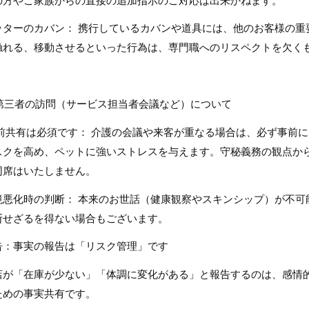
の方やご家族からの直接の追加指示のご対応は出来かねます。
ッターのカバン： 携行しているカバンや道具には、他のお客様の重
触れる、移動させるといった行為は、専門職へのリスペクトを欠く
. 第三者の訪問（サービス担当者会議など）について
前共有は必須です： 介護の会議や来客が重なる場合は、必ず事前
スクを高め、ペットに強いストレスを与えます。守秘義務の観点か
同席はいたしません。
境悪化時の判断： 本来のお世話（健康観察やスキンシップ）が不可
断せざるを得ない場合もございます。
告：事実の報告は「リスク管理」です
店が「在庫が少ない」「体調に変化がある」と報告するのは、感情
ための事実共有です。