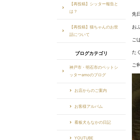
【再投稿】シッター報告と
は？
先
お
【再投稿】猫ちゃんのお世
話について
ご
た
ブログカテゴリ
ご
神戸市・明石市のペットシ
ッターamoのブログ
お店からのご案内
お客様アルバム
看板犬もなかの日記
YOUTUBE