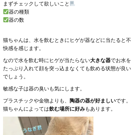
まずチェックして欲しいこと
器の種類
器の数
猫ちゃんは、水を飲むときにヒゲが器などに当たると不
快感を感じます。
なので水を飲む時にヒゲが当たらない
大きな器
でお水を
たっぷり入れて顔を突っ込まなくても飲める状態が良い
でしょう。
敏感な子は器の臭いも気にします。
プラスチックや金物よりも、
陶器の器が好ましい
です。
猫ちゃんによっては
飲む場所に好み
もあります。