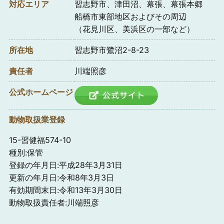
対応エリア
習志野市、津田沼、幕張、幕張本郷
船橋市東部地区およびその周辺
（花見川区、美浜区の一部など）
所在地
習志野市鷺沼2-8-23
責任者
川端照彦
公式ホームページ
動物取扱業登録
15-習健福574-10
種別:保管
登録の年月日:平成28年3月31日
更新の年月日:令和8年3月3日
有効期間末日:令和13年3月30日
動物取扱責任者:川端照彦