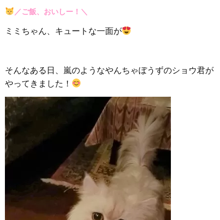
／ご飯、おいしー！＼
ミミちゃん、キュートな一面が
そんなある日、嵐のようなやんちゃぼうずのショウ君が
やってきました！