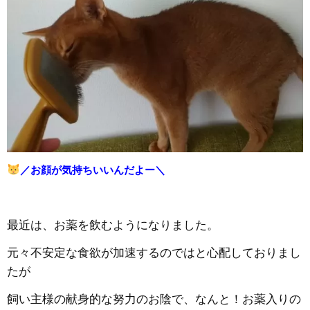
／お顔が気持ちいいんだよー＼
最近は、お薬を飲むようになりました。
元々不安定な食欲が加速するのではと心配しておりまし
たが
飼い主様の献身的な努力のお陰で、なんと！お薬入りの