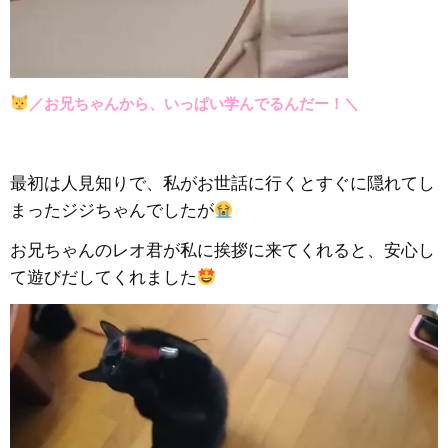
／お兄ちゃんから、いっぱい学んでるんだー！＼
最初は人見知りで、私がお世話に行くとすぐに隠れてし
まったジジちゃんでしたが
お兄ちゃんのレオ君が私に挨拶に来てくれると、安心し
て遊びだしてくれました