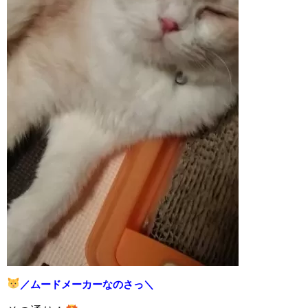
／ムードメーカーなのさっ＼