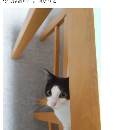
今ではお世話に向かうと