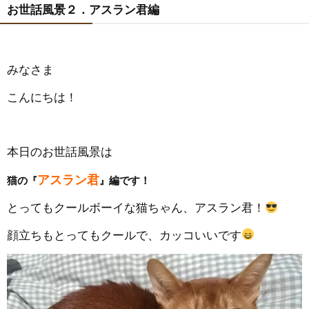
お世話風景２．アスラン君編
みなさま
こんにちは！
本日のお世話風景は
アスラン君
猫の
編です！
『
』
とってもクールボーイな猫ちゃん、アスラン君！
顔立ちもとってもクールで、カッコいいです