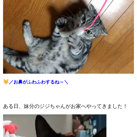
／お鼻がふわふわするね～＼
ある日、妹分のジジちゃんがお家へやってきました！