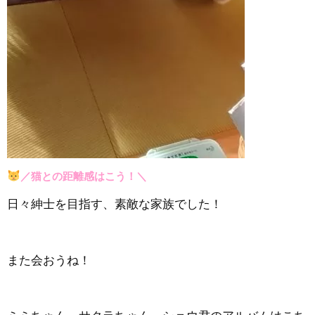
／猫との距離感はこう！＼
日々紳士を目指す、素敵な家族でした！
また会おうね！