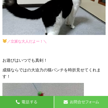
／立派な大人だよー！＼
お遊びはいつでも真剣！
成猫ならではの大迫力の猫パンチを時折見せてくれま
す！