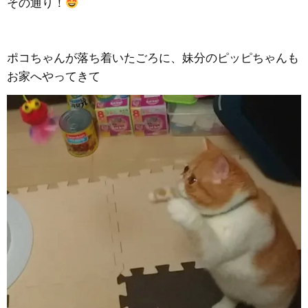
その通り！
ポコちゃんが落ち着いたごろに、妹分のピッピちゃんも
お家へやってきて