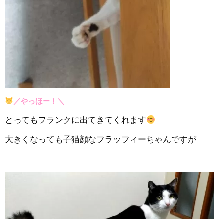
／やっほー！＼
とってもフランクに出てきてくれます
大きくなっても子猫顔なフラッフィーちゃんですが