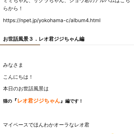
ミミちゃん、サクラちゃん、ショウ君のアルバムはこち
らから！
https://npet.jp/yokohama-c/album4.html
お世話風景３．レオ君ジジちゃん編
みなさま
こんにちは！
本日のお世話風景は
レオ君ジジちゃん
『
』
猫の
編です！
マイペースでほんわかオーラなレオ君