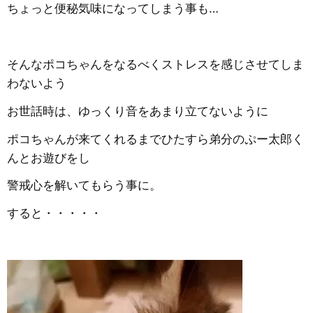
ちょっと便秘気味になってしまう事も…
そんなポコちゃんをなるべくストレスを感じさせてしま
わないよう
お世話時は、ゆっくり音をあまり立てないように
ポコちゃんが来てくれるまでひたすら弟分のぷー太郎く
んとお遊びをし
警戒心を解いてもらう事に。
すると・・・・・