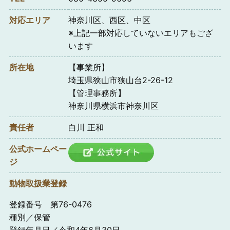
対応エリア
神奈川区、西区、中区
※上記一部対応していないエリアもござ
います
所在地
【事業所】
埼玉県狭山市狭山台2-26-12
【管理事務所】
神奈川県横浜市神奈川区
責任者
白川 正和
公式ホームペー
ジ
動物取扱業登録
登録番号 第76-0476
種別／保管
登録年月日／令和4年6月30日