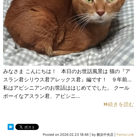
みなさま こんにちは！ 本日のお世話風景は 猫の『ア
スラン君シリウス君アレックス君』編です！ ９年前…
私はアビシニアンのお世話ははじめてでした。 クール
ボーイなアスラン君、アビシニ…
続きを読む
Posted on
2026.02.23 18:46
|
by
横浜中央店
|
Perma Link