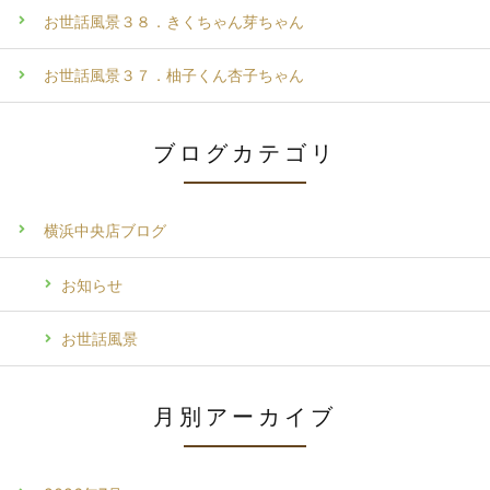
お世話風景３８．きくちゃん芽ちゃん
お世話風景３７．柚子くん杏子ちゃん
ブログカテゴリ
横浜中央店ブログ
お知らせ
お世話風景
月別アーカイブ