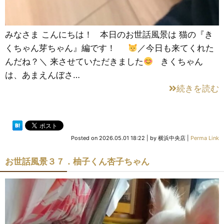
みなさま こんにちは！ 本日のお世話風景は 猫の『き
くちゃん芽ちゃん』編です！
／今日も来てくれた
んだね？＼ 来させていただきました
きくちゃん
は、あまえんぼさ…
続きを読む
Posted on
2026.05.01 18:22
|
by
横浜中央店
|
Perma Link
お世話風景３７．柚子くん杏子ちゃん