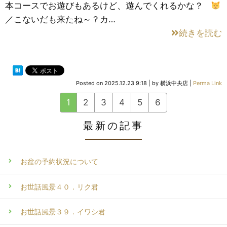
本コースでお遊びもあるけど、遊んでくれるかな？
／こないだも来たね～？カ…
続きを読む
Posted on
2025.12.23 9:18
|
by
横浜中央店
|
Perma Link
1
2
3
4
5
6
最新の記事
お盆の予約状況について
お世話風景４０．リク君
お世話風景３９．イワシ君