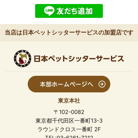
当店は日本ペットシッターサービスの加盟店です
東京本社
〒102-0082
東京都千代田区一番町13-3
ラウンドクロス一番町 2F
TEL:03-6261-7212