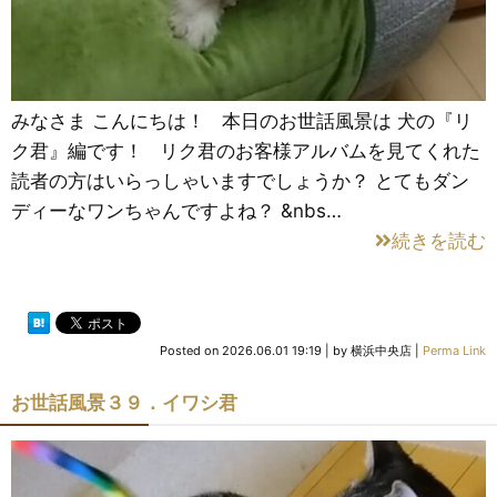
みなさま こんにちは！ 本日のお世話風景は 犬の『リ
ク君』編です！ リク君のお客様アルバムを見てくれた
読者の方はいらっしゃいますでしょうか？ とてもダン
ディーなワンちゃんですよね？ &nbs…
続きを読む
Posted on
2026.06.01 19:19
|
by
横浜中央店
|
Perma Link
お世話風景３９．イワシ君