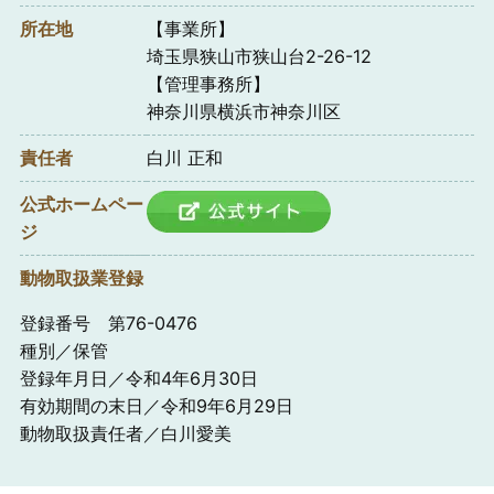
所在地
【事業所】
埼玉県狭山市狭山台2-26-12
【管理事務所】
神奈川県横浜市神奈川区
責任者
白川 正和
公式ホームペー
ジ
動物取扱業登録
登録番号 第76-0476
種別／保管
登録年月日／令和4年6月30日
有効期間の末日／令和9年6月29日
動物取扱責任者／白川愛美