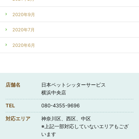
2020年9月
2020年7月
2020年6月
店舗名
日本ペットシッターサービス
横浜中央店
TEL
080-4355-9696
対応エリア
神奈川区、西区、中区
※上記一部対応していないエリアもござ
います