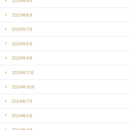
2025年9月
2025年8月
2025年7月
2025年6月
2025年4月
2024年11月
2024年10月
2024年7月
2024年5月
2024年4月