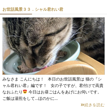
お世話風景３３．シャル君れい君
みなさま こんにちは！ 本日のお世話風景は 猫の『シ
ャル君れい君』編です！ 女の子ですが、君付けで高貴
なおふたり
今日はお昼ごはんをあげにお伺いです。
ご飯は湯煎をして…ほのかに…
続きを読む