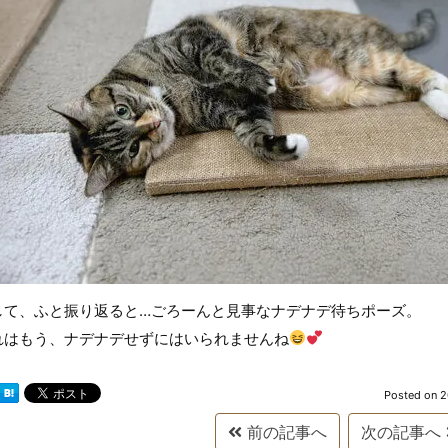
して、ふと振り返ると…ごろーんと見事なナデナデ待ちポーズ。
れはもう、ナデナデせずにはいられませんね
Posted on
2
前の記事へ
次の記事へ