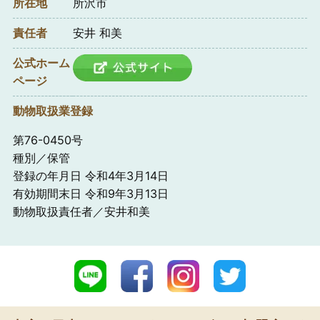
所在地
所沢市
責任者
安井 和美
公式ホーム
ページ
動物取扱業登録
第76-0450号
種別／保管
登録の年月日 令和4年3月14日
有効期間末日 令和9年3月13日
動物取扱責任者／安井和美