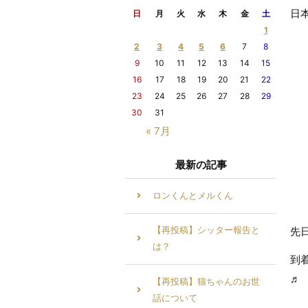
日
日
月
火
水
木
金
土
1
2
3
4
5
6
7
8
9
10
11
12
13
14
15
16
17
18
19
20
21
22
23
24
25
26
27
28
29
30
31
« 7月
最新の記事
ロンくんとメルくん
【再投稿】シッター報告と
先
は？
到
♬
【再投稿】猫ちゃんのお世
話について