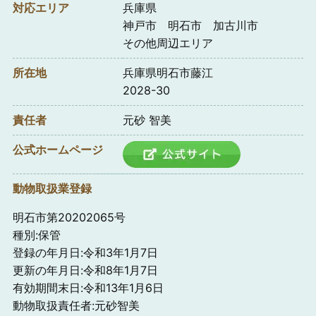
対応エリア
兵庫県
神戸市 明石市 加古川市
その他周辺エリア
所在地
兵庫県明石市藤江
2028-30
責任者
元砂 智美
公式ホームページ
動物取扱業登録
明石市第20202065号
種別:保管
登録の年月日:令和3年1月7日
更新の年月日:令和8年1月7日
有効期間末日:令和13年1月6日
動物取扱責任者:元砂智美