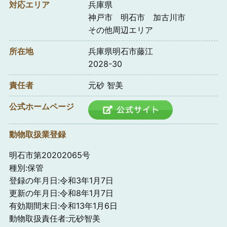
対応エリア
兵庫県
神戸市 明石市 加古川市
その他周辺エリア
所在地
兵庫県明石市藤江
2028-30
責任者
元砂 智美
公式ホームページ
動物取扱業登録
明石市第20202065号
種別:保管
登録の年月日:令和3年1月7日
更新の年月日:令和8年1月7日
有効期間末日:令和13年1月6日
動物取扱責任者:元砂智美