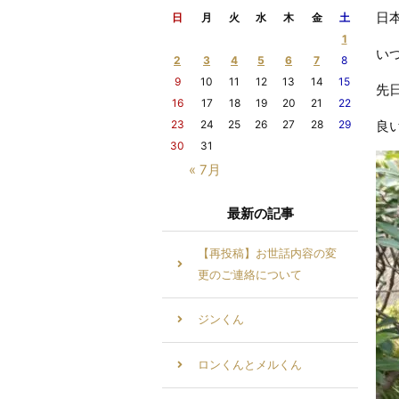
日
日
月
火
水
木
金
土
1
い
2
3
4
5
6
7
8
9
10
11
12
13
14
15
先
16
17
18
19
20
21
22
23
24
25
26
27
28
29
良
30
31
« 7月
最新の記事
【再投稿】お世話内容の変
更のご連絡について
ジンくん
ロンくんとメルくん