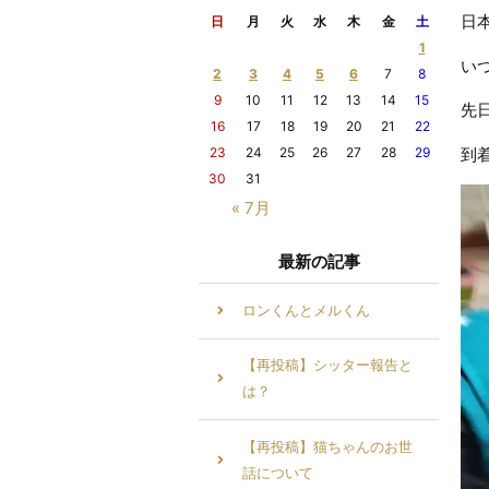
日
日
月
火
水
木
金
土
1
い
2
3
4
5
6
7
8
9
10
11
12
13
14
15
先
16
17
18
19
20
21
22
23
24
25
26
27
28
29
到
30
31
« 7月
最新の記事
ロンくんとメルくん
【再投稿】シッター報告と
は？
【再投稿】猫ちゃんのお世
話について