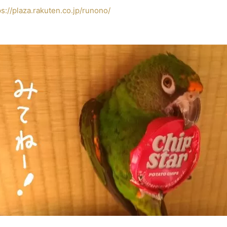
ps://plaza.rakuten.co.jp/runono/