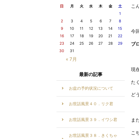
こ
日
月
火
水
木
金
土
1
2
3
4
5
6
7
8
9
10
11
12
13
14
15
今
16
17
18
19
20
21
22
23
24
25
26
27
28
29
ブ
30
31
« 7月
現
最新の記事
た
お盆の予約状況について
ど
お世話風景４０．リク君
ま
お世話風景３９．イワシ君
こ
お世話風景３８．きくちゃ