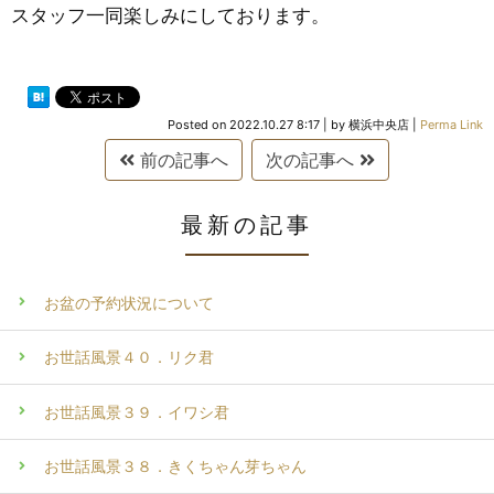
スタッフ一同楽しみにしております。
Posted on
2022.10.27 8:17
|
by
横浜中央店
|
Perma Link
前の記事へ
次の記事へ
最新の記事
お盆の予約状況について
お世話風景４０．リク君
お世話風景３９．イワシ君
お世話風景３８．きくちゃん芽ちゃん