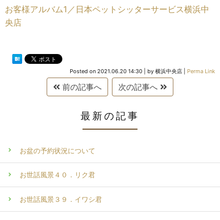
お客様アルバム1／日本ペットシッターサービス横浜中
央店
Posted on
2021.06.20 14:30
|
by
横浜中央店
|
Perma Link
前の記事へ
次の記事へ
最新の記事
お盆の予約状況について
お世話風景４０．リク君
お世話風景３９．イワシ君