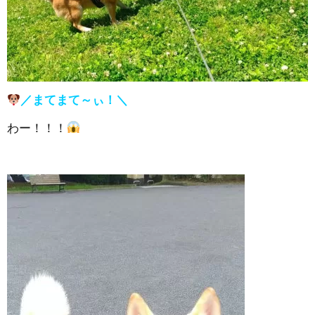
／まてまて～ぃ！＼
わー！！！