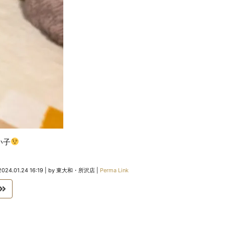
い子
2024.01.24 16:19
|
by
東大和・所沢店
|
Perma Link