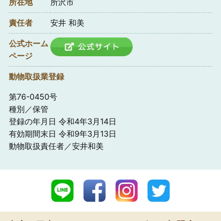
所在地
所沢市
責任者
安井 和美
公式ホーム
ページ
動物取扱業登録
第76-0450号
種別／保管
登録の年月日 令和4年3月14日
有効期間末日 令和9年3月13日
動物取扱責任者／安井和美