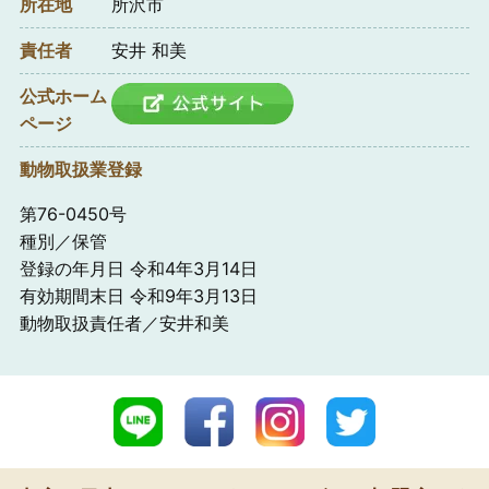
所在地
所沢市
責任者
安井 和美
公式ホーム
ページ
動物取扱業登録
第76-0450号
種別／保管
登録の年月日 令和4年3月14日
有効期間末日 令和9年3月13日
動物取扱責任者／安井和美