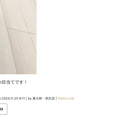
つ目当てです！
n
2024.11.25 9:11
|
by
東大和・所沢店
|
Perma Link