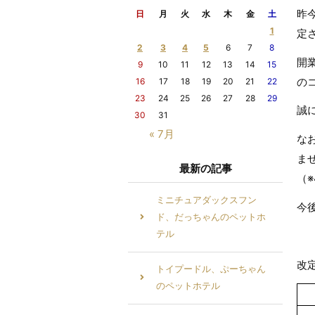
昨
日
月
火
水
木
金
土
1
定
2
3
4
5
6
7
8
開
9
10
11
12
13
14
15
の
16
17
18
19
20
21
22
23
24
25
26
27
28
29
誠
30
31
« 7月
な
ま
最新の記事
（
ミニチュアダックスフン
今
ド、だっちゃんのペットホ
テル
改
トイプードル、ぷーちゃん
のペットホテル