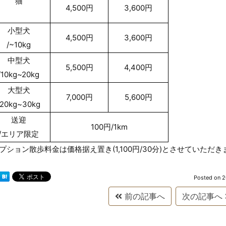
猫
4,500円
3,600円
小型犬
4,500円
3,600円
/~10kg
中型犬
5,500円
4,400円
/10kg~20kg
大型犬
7,000円
5,600円
/20kg~30kg
送迎
100円/1km
/エリア限定
プション散歩料金は価格据え置き(1,100円/30分)とさせていただき
Posted on
2
前の記事へ
次の記事へ