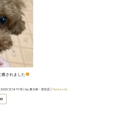
に癒されました
n
2025.12.14 11:19
|
by
東大和・所沢店
|
Perma Link