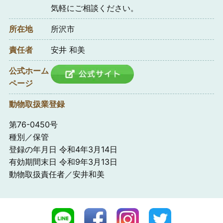
気軽にご相談ください。
所在地
所沢市
責任者
安井 和美
公式ホーム
ページ
動物取扱業登録
第76-0450号
種別／保管
登録の年月日 令和4年3月14日
有効期間末日 令和9年3月13日
動物取扱責任者／安井和美