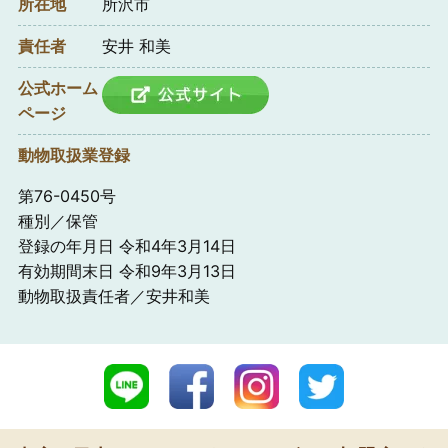
所在地
所沢市
責任者
安井 和美
公式ホーム
ページ
動物取扱業登録
第76-0450号
種別／保管
登録の年月日 令和4年3月14日
有効期間末日 令和9年3月13日
動物取扱責任者／安井和美