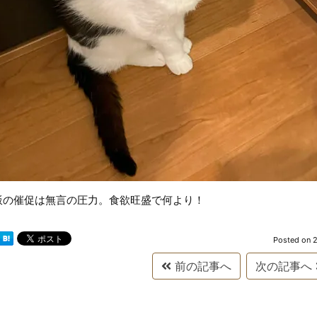
飯の催促は無言の圧力。食欲旺盛で何より！
Posted on
2
前の記事へ
次の記事へ