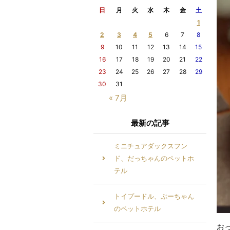
日
月
火
水
木
金
土
1
2
3
4
5
6
7
8
9
10
11
12
13
14
15
16
17
18
19
20
21
22
23
24
25
26
27
28
29
30
31
« 7月
最新の記事
ミニチュアダックスフン
ド、だっちゃんのペットホ
テル
トイプードル、ぷーちゃん
のペットホテル
お