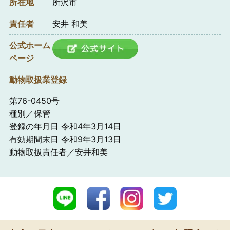
所在地
所沢市
責任者
安井 和美
公式ホーム
ページ
動物取扱業登録
第76-0450号
種別／保管
登録の年月日 令和4年3月14日
有効期間末日 令和9年3月13日
動物取扱責任者／安井和美