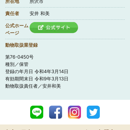
所在地
所沢市
責任者
安井 和美
公式ホーム
ページ
動物取扱業登録
第76-0450号
種別／保管
登録の年月日 令和4年3月14日
有効期間末日 令和9年3月13日
動物取扱責任者／安井和美